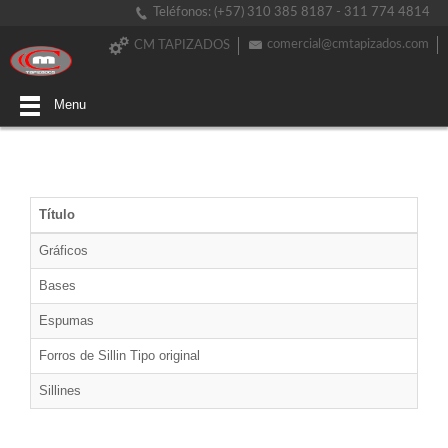
Teléfonos: (+57) 310 385 8187 - 311 774 4814
comercial@cmtapizados.com
CM TAPIZADOS
Menu
Título
Gráficos
Bases
Espumas
Forros de Sillin Tipo original
Sillines