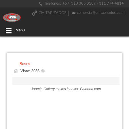
Teléfonos: (+57) 310 385 8187 - 311 774 4814
comercial@cmtapizados.com
CM TAPIZADOS
Menu
Bases
Visto: 8036
Joomla Gallery
makes it better. Balbooa.com