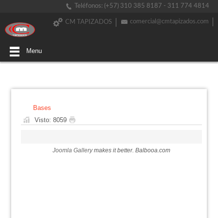
Teléfonos: (+57) 310 385 8187 - 311 774 4814
comercial@cmtapizados.com
CM TAPIZADOS
Menu
Bases
Visto: 8059
Joomla Gallery
makes it better. Balbooa.com