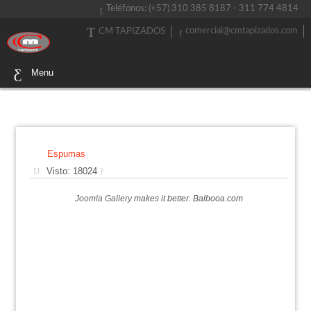
Teléfonos: (+57) 310 385 8187 - 311 774 4814
comercial@cmtapizados.com
CM TAPIZADOS
Menu
Espumas
Visto: 18024
Joomla Gallery
makes it better. Balbooa.com