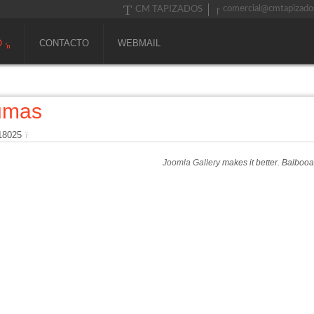
comercial@cmtapizado
CM TAPIZADOS
O
CONTACTO
WEBMAIL
umas
 18025
Joomla Gallery
makes it better. Balboo