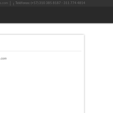
s.com
Teléfonos: (+57) 310 385 8187 - 311 774 4814
a.com