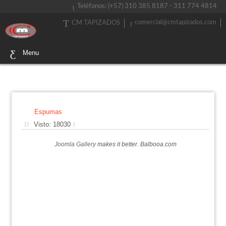
Teléfonos: (+57) 310 385 8187 - 311 774 4814
comercial@cmtapizados.com
CM TAPIZADOS
Menu
Espumas
Visto: 18030
Joomla Gallery
makes it better. Balbooa.com