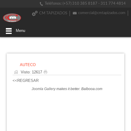
Teléfonos: (+57) 310 385 8187 - 311 774 4814
comercial@cmtapizados.com
CM TAPIZADOS
Menu
AUTECO
Visto: 12617
<<REGRESAR
Joomla Gallery
makes it better. Balbooa.com