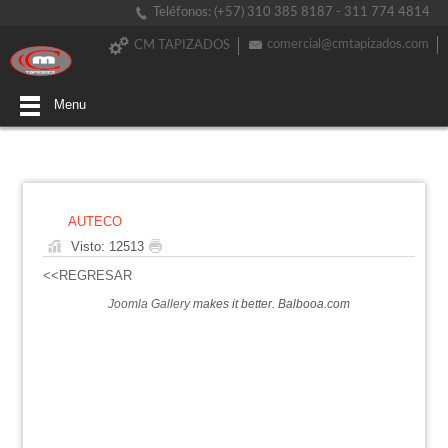
Teléfonos: (+57) 310 385 8187 - 311 774 4814
comercial@cmtapizados.com
CM TAPIZADOS
Menu
AUTECO
Visto: 12513
<<REGRESAR
Joomla Gallery
makes it better. Balbooa.com