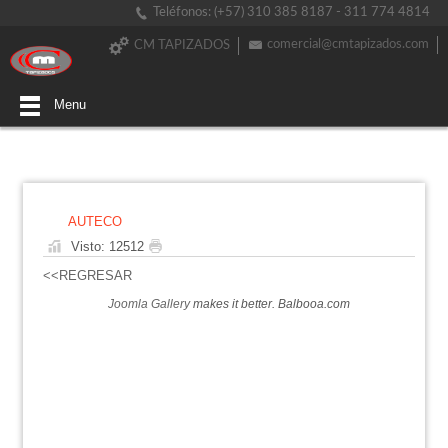
Teléfonos: (+57) 310 385 8187 - 311 774 4814
comercial@cmtapizados.com
CM TAPIZADOS
Menu
AUTECO
Visto: 12512
<<REGRESAR
Joomla Gallery
makes it better. Balbooa.com