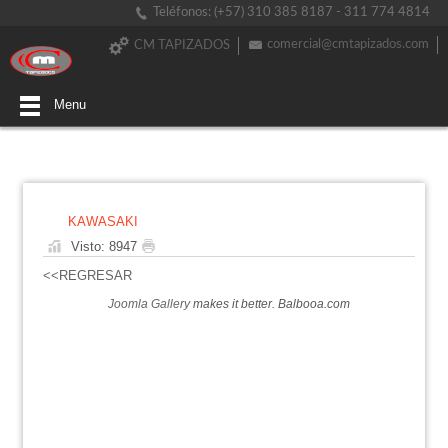
Teléfonos: (+57) 310 385 8187 - 311 774 4814
comercial@cmtapizados.com
CM TAPIZADOS
Menu
KAWASAKI
Visto: 8947
<<REGRESAR
Joomla Gallery
makes it better. Balbooa.com