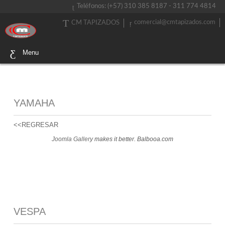
Teléfonos: (+57) 310 385 8187 - 311 774 4814
comercial@cmtapizados.com
CM TAPIZADOS
Menu
YAMAHA
<<REGRESAR
Joomla Gallery
makes it better. Balbooa.com
VESPA