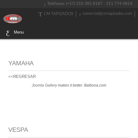
Teléfonos: (+57) 310 385 8187 - 311 774 4814
comercial@cmtapizados.com
CM TAPIZADOS
Menu
YAMAHA
<<REGRESAR
Joomla Gallery
makes it better. Balbooa.com
VESPA