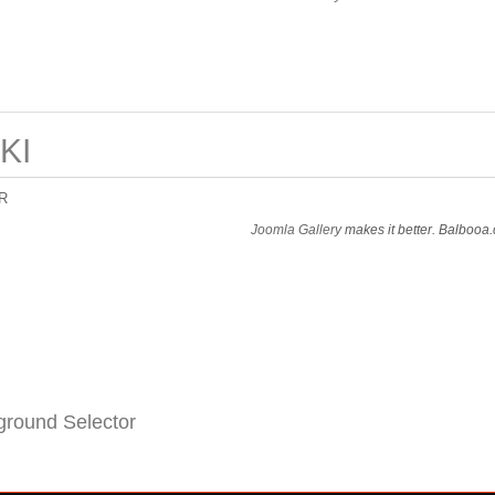
KI
R
Joomla Gallery
makes it better. Balbooa
round Selector