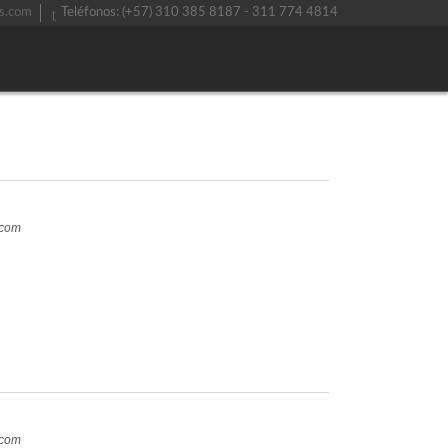
s.com
Teléfonos: (+57) 310 385 8187 - 311 774 4814
.com
.com