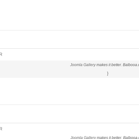
R
Joomla Gallery
makes it better. Balbooa
}
R
Joomla Gallery
makes it better. Balbooa