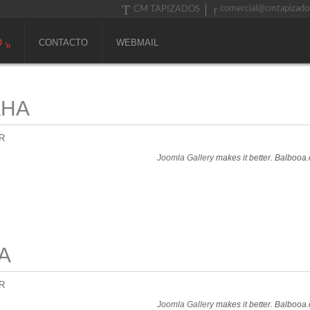
comercial@cmtapizado
CM TAPIZADOS
O
CONTACTO
WEBMAIL
AHA
R
Joomla Gallery
makes it better. Balbooa
A
R
Joomla Gallery
makes it better. Balbooa