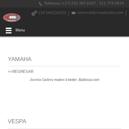
Teléfonos: (+57) 310 385 8187 - 311 774 4814
comercial@cmtapizados.com
CM TAPIZADOS
Menu
YAMAHA
<<REGRESAR
Joomla Gallery
makes it better. Balbooa.com
VESPA