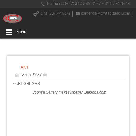
Teléfonos: (+57) 310 385 8187 - 311 774 4814
comercial@cmtapizados.com
CM TAPIZADOS
Menu
AKT
Visto: 9087
<<REGRESAR
Joomla Gallery
makes it better. Balbooa.com