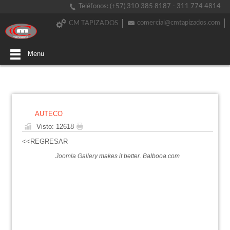
Teléfonos: (+57) 310 385 8187 - 311 774 4814
comercial@cmtapizados.com
CM TAPIZADOS
Menu
AUTECO
Visto: 12618
<<REGRESAR
Joomla Gallery
makes it better. Balbooa.com