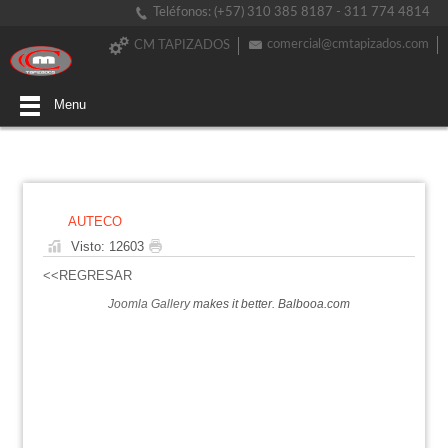
Teléfonos: (+57) 310 385 8187 - 311 774 4814
comercial@cmtapizados.com
CM TAPIZADOS
Menu
AUTECO
Visto: 12603
<<REGRESAR
Joomla Gallery
makes it better. Balbooa.com