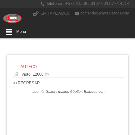
Teléfonos: (+57) 310 385 8187 - 311 774 4814
comercial@cmtapizados.com
CM TAPIZADOS
Menu
AUTECO
Visto: 12606
<<REGRESAR
Joomla Gallery
makes it better. Balbooa.com