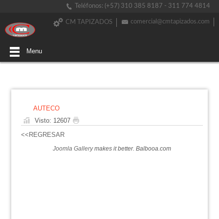
Teléfonos: (+57) 310 385 8187 - 311 774 4814
comercial@cmtapizados.com
CM TAPIZADOS
Menu
AUTECO
Visto: 12607
<<REGRESAR
Joomla Gallery
makes it better. Balbooa.com