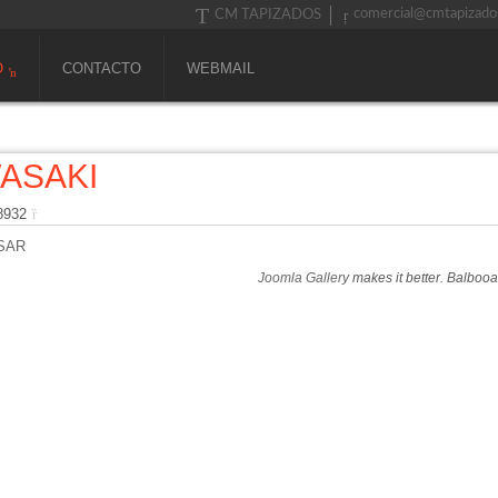
comercial@cmtapizado
CM TAPIZADOS
O
CONTACTO
WEBMAIL
ASAKI
 8932
SAR
Joomla Gallery
makes it better. Balboo