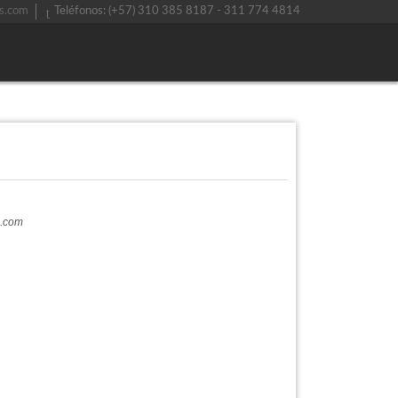
s.com
Teléfonos: (+57) 310 385 8187 - 311 774 4814
a.com