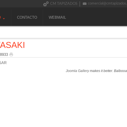
comercial@cmtapizados
CM TAPIZADOS
O
CONTACTO
WEBMAIL
ASAKI
 8933
SAR
Joomla Gallery
makes it better. Balboo