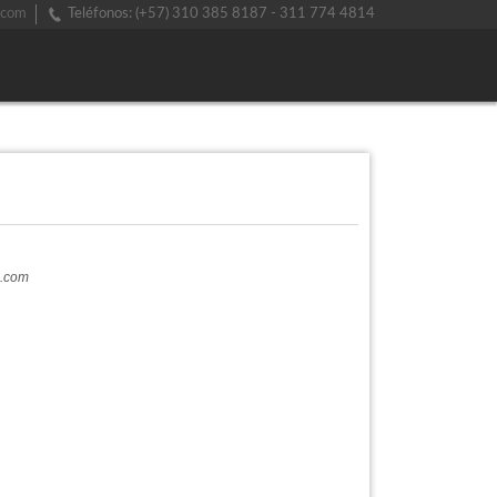
.com
Teléfonos: (+57) 310 385 8187 - 311 774 4814
a.com