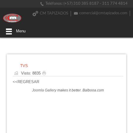
Teléfonos: (+57) 310 385 8187 - 311 774 4814
comercial@cmtapizados.com
CM TAPIZADOS
Menu
TVS
Visto: 8835
<<REGRESAR
Joomla Gallery
makes it better. Balbooa.com