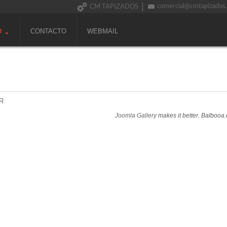
comercial@cmtapizados
CM TAPIZADOS
O
CONTACTO
WEBMAIL
R
Joomla Gallery
makes it better. Balbooa