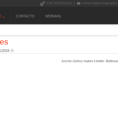
comercial@cmtapizados
CM TAPIZADOS
O
CONTACTO
WEBMAIL
nes
 12018
Joomla Gallery
makes it better. Balboo