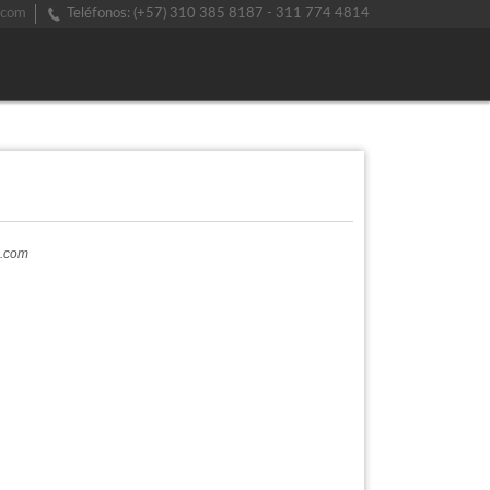
.com
Teléfonos: (+57) 310 385 8187 - 311 774 4814
a.com