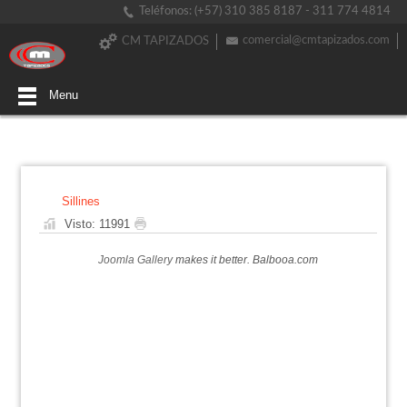
Teléfonos: (+57) 310 385 8187 - 311 774 4814
comercial@cmtapizados.com
CM TAPIZADOS
Menu
Sillines
Visto: 11991
Joomla Gallery
makes it better. Balbooa.com