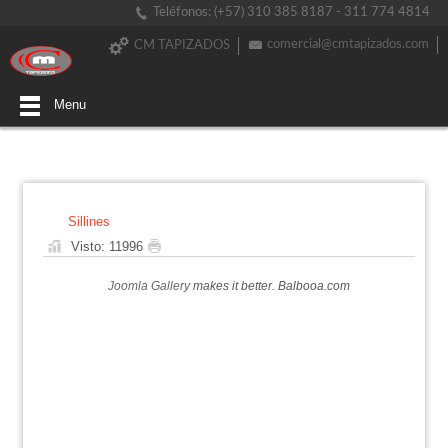
Teléfonos: (+57) 310 385 8187 - 311 774 4814
comercial@cmtapizados.com
CM TAPIZADOS
Menu
Sillines
Visto: 11996
Joomla Gallery
makes it better. Balbooa.com