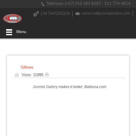
Teléfonos: (+57) 310 385 8187 - 311 774 4814
comercial@cmtapizados.com
CM TAPIZADOS
Menu
Sillines
Visto: 11995
Joomla Gallery
makes it better. Balbooa.com