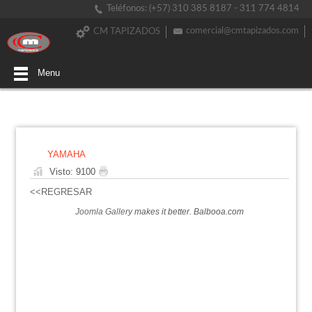
Teléfonos: (+57) 310 385 8187 - 311 774 4814
comercial@cmtapizados.com
CM TAPIZADOS
Menu
YAMAHA
Visto: 9100
<<REGRESAR
Joomla Gallery
makes it better. Balbooa.com